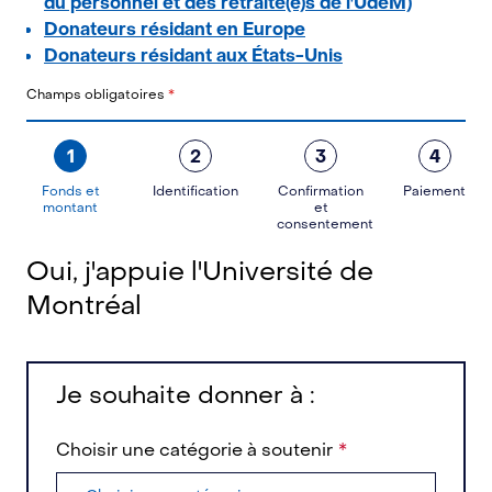
du personnel et des retraité(e)s de l'UdeM)
Donateurs résidant en Europe
Donateurs résidant aux États-Unis
Champs obligatoires
*
1
2
3
4
Fonds et
Identification
Confirmation
Paiement
montant
et
consentement
Oui, j'appuie l'Université de
Montréal
Je souhaite donner à :
Choisir une catégorie à soutenir