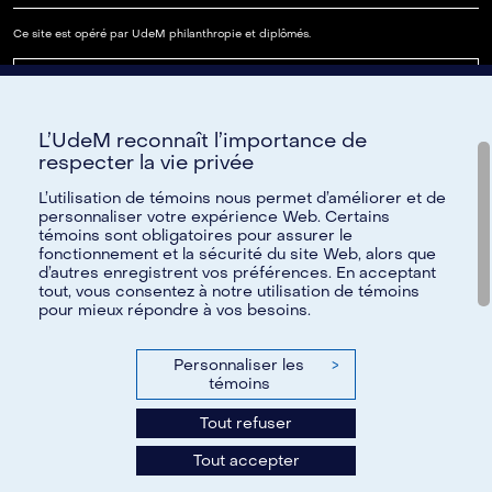
Ce site est opéré par UdeM philanthropie et diplômés.
Lire notre FAQ
L’UdeM reconnaît l’importance de
Paramètres des témoins
respecter la vie privée
L’utilisation de témoins nous permet d’améliorer et de
personnaliser votre expérience Web. Certains
témoins sont obligatoires pour assurer le
Besoin d'aide?
fonctionnement et la sécurité du site Web, alors que
d’autres enregistrent vos préférences. En acceptant
Pour toute question, nous vous invitons à communiquer avec
tout, vous consentez à notre utilisation de témoins
pour mieux répondre à vos besoins.
nous par courriel à
reseau@umontreal.ca
ou par téléphone à
514 343-6812
;
1 888 883-6812
sans frais.
Personnaliser les
>
N'hésitez pas également à consulter notre foire aux
témoins
questions.
Tout refuser
Tous les renseignements fournis à l’Université de Montréal
Tout accepter
demeurent confidentiels.