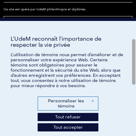
Ce site est opéré par UdeM philanthropie et diplômés.
Lire notre FAQ
L’UdeM reconnaît l’importance de
Paramètres des témoins
respecter la vie privée
L’utilisation de témoins nous permet d’améliorer et de
personnaliser votre expérience Web. Certains
témoins sont obligatoires pour assurer le
Besoin d'aide?
fonctionnement et la sécurité du site Web, alors que
d’autres enregistrent vos préférences. En acceptant
Pour toute question, nous vous invitons à communiquer avec
tout, vous consentez à notre utilisation de témoins
pour mieux répondre à vos besoins.
nous par courriel à
reseau@umontreal.ca
ou par téléphone à
514 343-6812
;
1 888 883-6812
sans frais.
Personnaliser les
>
N'hésitez pas également à consulter notre foire aux
témoins
questions.
Tout refuser
Tous les renseignements fournis à l’Université de Montréal
Tout accepter
demeurent confidentiels.