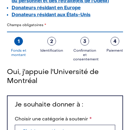
du personnel et des retraité(e)s de l'UdeM)
Donateurs résidant en Europe
Donateurs résidant aux États-Unis
Champs obligatoires
*
1
2
3
4
Fonds et
Identification
Confirmation
Paiement
montant
et
consentement
Oui, j'appuie l'Université de
Montréal
Je souhaite donner à :
Choisir une catégorie à soutenir