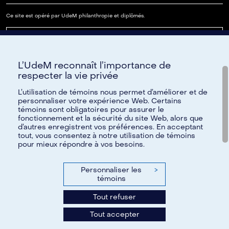
Ce site est opéré par UdeM philanthropie et diplômés.
Lire notre FAQ
L’UdeM reconnaît l’importance de
Paramètres des témoins
respecter la vie privée
L’utilisation de témoins nous permet d’améliorer et de
personnaliser votre expérience Web. Certains
témoins sont obligatoires pour assurer le
Besoin d'aide?
fonctionnement et la sécurité du site Web, alors que
d’autres enregistrent vos préférences. En acceptant
Pour toute question, nous vous invitons à communiquer avec
tout, vous consentez à notre utilisation de témoins
pour mieux répondre à vos besoins.
nous par courriel à
reseau@umontreal.ca
ou par téléphone à
514 343-6812
;
1 888 883-6812
sans frais.
Personnaliser les
>
N'hésitez pas également à consulter notre foire aux
témoins
questions.
Tout refuser
Tous les renseignements fournis à l’Université de Montréal
Tout accepter
demeurent confidentiels.