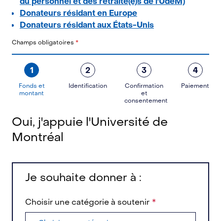
du personnel et des retraité(e)s de l'UdeM)
Donateurs résidant en Europe
Donateurs résidant aux États-Unis
Champs obligatoires
*
1
2
3
4
Fonds et
Identification
Confirmation
Paiement
montant
et
consentement
Oui, j'appuie l'Université de
Montréal
Je souhaite donner à :
Choisir une catégorie à soutenir