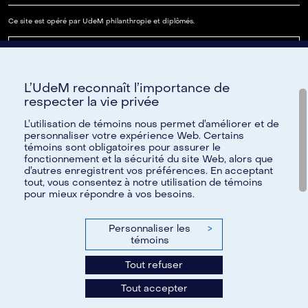
Ce site est opéré par UdeM philanthropie et diplômés.
Lire notre FAQ
L’UdeM reconnaît l’importance de
Paramètres des témoins
respecter la vie privée
L’utilisation de témoins nous permet d’améliorer et de
personnaliser votre expérience Web. Certains
témoins sont obligatoires pour assurer le
Besoin d'aide?
fonctionnement et la sécurité du site Web, alors que
d’autres enregistrent vos préférences. En acceptant
Pour toute question, nous vous invitons à communiquer avec
tout, vous consentez à notre utilisation de témoins
pour mieux répondre à vos besoins.
nous par courriel à
reseau@umontreal.ca
ou par téléphone à
514 343-6812
;
1 888 883-6812
sans frais.
Personnaliser les
>
N'hésitez pas également à consulter notre foire aux
témoins
questions.
Tout refuser
Tous les renseignements fournis à l’Université de Montréal
Tout accepter
demeurent confidentiels.