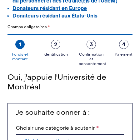
du personnel et des retraité(e)s de l'UdeM)
Donateurs résidant en Europe
Donateurs résidant aux États-Unis
Champs obligatoires
*
1
2
3
4
Fonds et
Identification
Confirmation
Paiement
montant
et
consentement
Oui, j'appuie l'Université de
Montréal
Je souhaite donner à :
Choisir une catégorie à soutenir