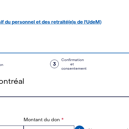
sif du personnel et des retraité(e)s de l'UdeM)
Confirmation
3
et
on
consentement
ontréal
Montant du don