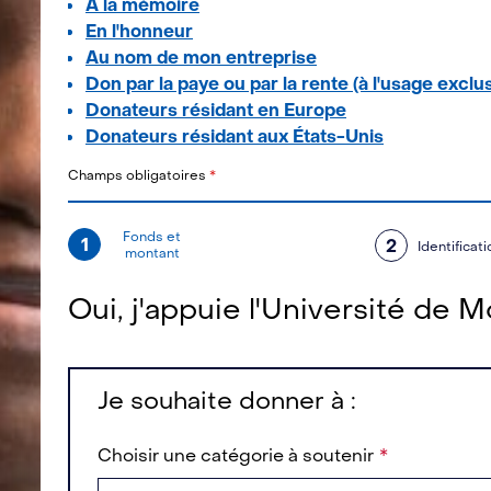
À la mémoire
En l'honneur
Au nom de mon entreprise
Don par la paye ou par la rente (à l'usage exclu
Donateurs résidant en Europe
Donateurs résidant aux États-Unis
Champs obligatoires
*
Fonds et
1
2
Identificati
montant
Oui, j'appuie l'Université de M
Je souhaite donner à :
Choisir une catégorie à soutenir