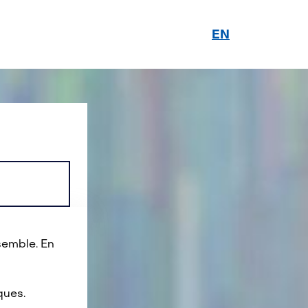
EN
semble. En
ques.