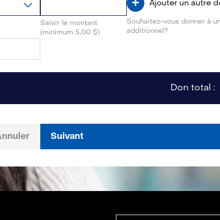
Ajouter un autre 
Souhaitez-vous donner à u
Saisir le montant
additionnel?
(minimum 5,00 $)
Don total :
Annuler
Suivant