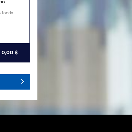
don
n fonds
0,00 $