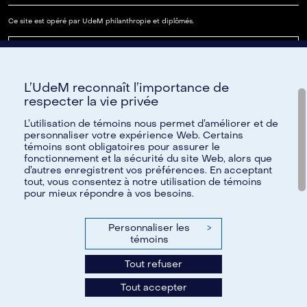
Ce site est opéré par UdeM philanthropie et diplômés.
Lire notre FAQ
L’UdeM reconnaît l’importance de
Paramètres des témoins
respecter la vie privée
L’utilisation de témoins nous permet d’améliorer et de
personnaliser votre expérience Web. Certains
témoins sont obligatoires pour assurer le
Besoin d'aide?
fonctionnement et la sécurité du site Web, alors que
d’autres enregistrent vos préférences. En acceptant
Pour toute question, nous vous invitons à communiquer avec
tout, vous consentez à notre utilisation de témoins
pour mieux répondre à vos besoins.
nous par courriel à
reseau@umontreal.ca
ou par téléphone à
514 343-6812
;
1 888 883-6812
sans frais.
Personnaliser les
>
N'hésitez pas également à consulter notre foire aux
témoins
questions.
Tout refuser
Tous les renseignements fournis à l’Université de Montréal
Tout accepter
demeurent confidentiels.