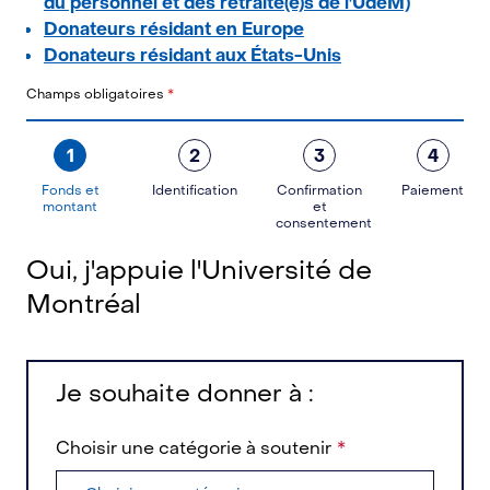
du personnel et des retraité(e)s de l'UdeM)
Donateurs résidant en Europe
Donateurs résidant aux États-Unis
Champs obligatoires
*
1
2
3
4
Fonds et
Identification
Confirmation
Paiement
montant
et
consentement
Oui, j'appuie l'Université de
Montréal
Je souhaite donner à :
Choisir une catégorie à soutenir