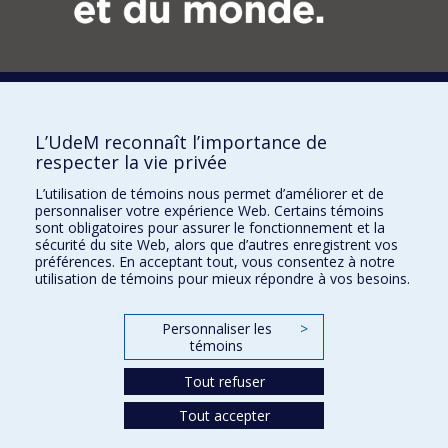
Réseau des diplômés et des donateurs
3744, rue Jean-Brillant, bureau 480
Montréal (Québec) H3T 1P1
L’UdeM reconnaît l’importance de
respecter la vie privée
Diplômés
Donateurs
L’utilisation de témoins nous permet d’améliorer et de
Activités
personnaliser votre expérience Web. Certains témoins
Nous joindre
sont obligatoires pour assurer le fonctionnement et la
sécurité du site Web, alors que d’autres enregistrent vos
Revue Les diplômés
préférences. En acceptant tout, vous consentez à notre
Accessibilité
utilisation de témoins pour mieux répondre à vos besoins.
Politique de confidentialité
Comptabilisation des dons
Personnaliser les
>
Paramètres des témoins
témoins
Conditions d'utilisation
Mettez à jour vos coordonnées
Tout refuser
Tout accepter